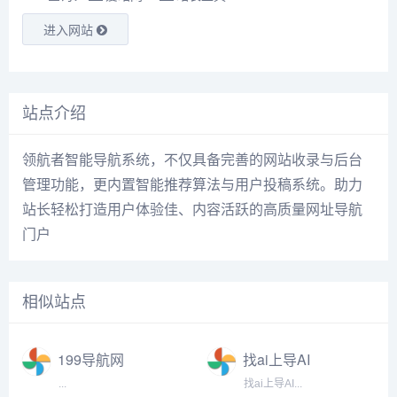
进入网站
站点介绍
领航者智能
导航
系统
，不仅具备完善的
网站
收录
与后台
管理功能，更内置智能推荐算法与用户投稿系统。助力
站长
轻松打造用户体验佳、内容活跃的高质量
网址
导航
门户
相似站点
199导航网
找ai上导AI
...
找ai上导AI...