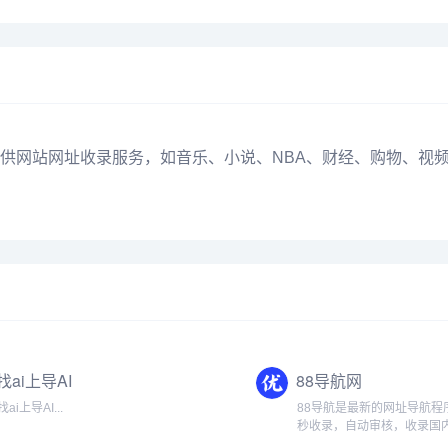
供网站网址收录服务，如
音乐
、
小说
、NBA、财经、购物、
视
找ai上导AI
88导航网
找ai上导AI...
88导航是最新的网址导航程
秒收录，自动审核，收录国
行业优秀网站，旨在为大家