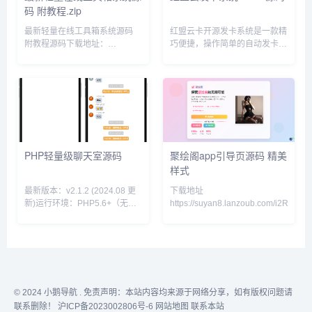
码 附教程.zip
最新轻量在线工具箱系统源码
红盟云卡开源发卡系统是一款精
附教程源码下载地址：
巧便捷，操作简单的自动发卡密
https://suyan8.lanzoub.com/iFmfV2vqanyh...
系统，一键式在线安装，基于
PHP+MySQL 开发的虚拟商品
发卡系统测试环境：
MySQL5.6，PHP7.4支付系统
支持微信、支付宝官方支付、易
支付自带前台模板的，不需要单
独购买前台模板前端页面很好的
兼容 PC 和手机浏览器以及微信
PHP轻量级聊天室源码
聚绘阁app引导页源码 精美
环境支持下单邮件通知，带投诉
样式
功能搭建教程...
最新版本：v2.1.2 (2024.08 更
下载地址
新)运行环境：PHP5.6+（无需
https://suyan8.lanzoub.com/i2RdO2xr
MySQL）核心特性：手机电脑
自适应、TXT 数据存储、50 条
历史消息适用场景：小型社区 /
企业内网 / 教育培训即时通讯
一、核心功能亮点（SEO 关键
词布局）1. 极简架构设计采用纯
TXT 文本存储方案零数据库依
© 2024
小鹅导航
. 免责声明：本站内容均来源于网络分享，如有版权问题请
赖，1 分钟快速部署单文件核心
联系删除！
沪ICP备2023002806号-6
网站地图
联系本站