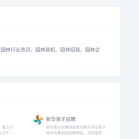
业园林行业
资讯
、园林商机、园林招商、园林企
新华英才招聘
m）致力于
新华英才招聘网是新华网与中华英才
专注于园
网合作推出的招聘网站，为您提供社
。提供专
会招聘、校园招聘、实习招聘、名企