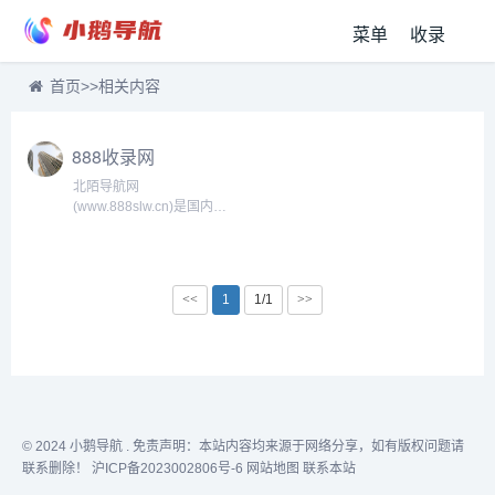
菜单
收录
首页
>>
相关内容
888收录网
北陌导航网
(www.888slw.cn)是国内首
屈一指的导航分类平台，收
录国内外各类型网站供网友
检索，北陌网址导航致力于
为广大用户推荐各行各业优
<<
1
1/1
>>
秀网站，国内外网站大全尽
在北陌导航。...
© 2024
小鹅导航
. 免责声明：本站内容均来源于网络分享，如有版权问题请
联系删除！
沪ICP备2023002806号-6
网站地图
联系本站