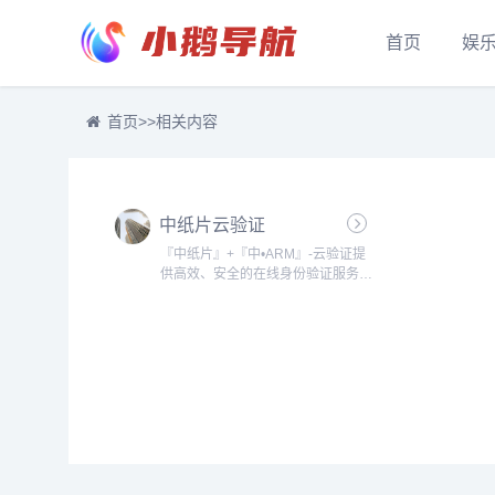
首页
娱
首页
>>
相关内容
中纸片云验证
『中纸片』+『中•ARM』-云验证提
供高效、安全的在线身份验证服务。
包括防抓包、防截屏、断网检测等功
能，保护用户数据安全。...