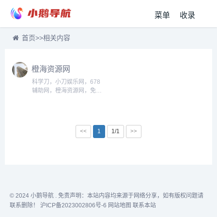
菜单
收录
首页
>>
相关内容
橙海资源网
科学刀，小刀娱乐网，678
辅助网，橙海资源网，免费
辅助，破解辅助，资源网,每
天准时更新全网精品资源免
费分享平台,专注网络活动线
报,技术教程,自学教程,网站
<<
1
1/1
>>
源码,技术导航,绿色资源,包
括绿色软件资源,办公资源,
游戏图文攻略资源等,了全网
资源,技术,教程,分享平台...
© 2024
小鹅导航
. 免责声明：本站内容均来源于网络分享，如有版权问题请
联系删除！
沪ICP备2023002806号-6
网站地图
联系本站